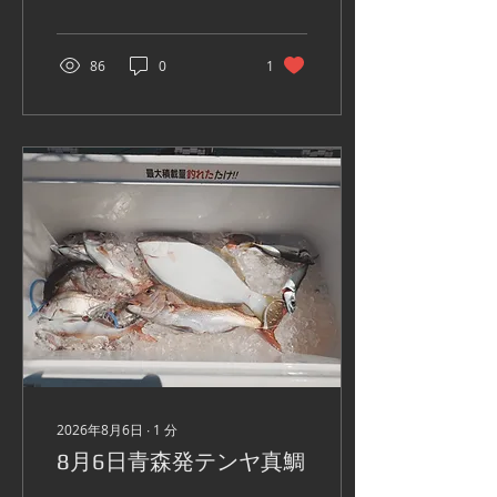
86
0
1
2026年8月6日
∙
1
分
8月6日青森発テンヤ真鯛