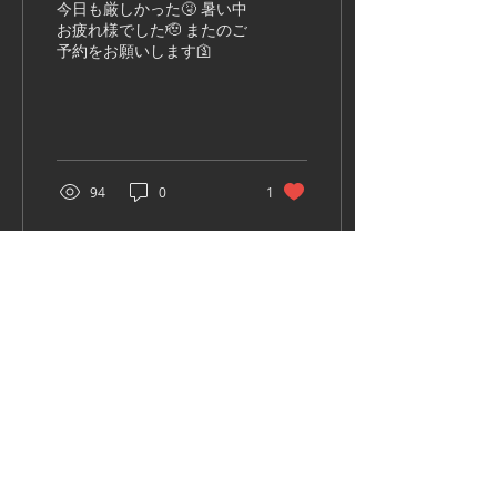
今日も厳しかった🤧 暑い中
お疲れ様でした🫡 またのご
予約をお願いします🛐
94
0
1