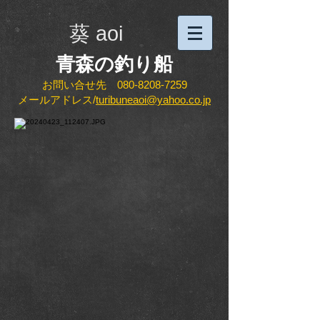
葵 aoi
​青森の釣り船
お問い合せ先
080-8208-7259
メールアドレス/
turibuneaoi
@yahoo.co.jp