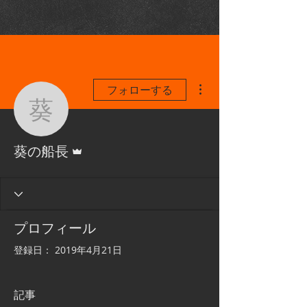
その他
フォローする
葵の船長
管理者
葵の船長
プロフィール
登録日： 2019年4月21日
記事