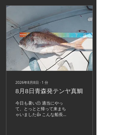
2026年8月8日
∙
1
分
8月8日青森発テンヤ真鯛
今日も暑い🫠 適当にやっ
て、とっとと帰って来まち
ゃいました👍 こんな船長で
すまん🙏 今日はお疲れ様で
した＆またのご予約をお願
い致します🛐