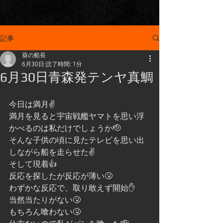
記事
葵の船長
6月30日
読了時間: 1分
6月30日青森発テンヤ真鯛
今日は満月✌️
満月を見ると宇宙戦艦ヤマトを思い浮
かべるのは私だけでしょうか🫡
そんな子供の頃に見たテレビを思い出
しながら船を走らせた✌️
そして現着👍
反応を探したが反応が薄い🤧
わずかな反応で、取り敢えず開始✋
当然当たりがない🤧
もちろん喰わない🤧