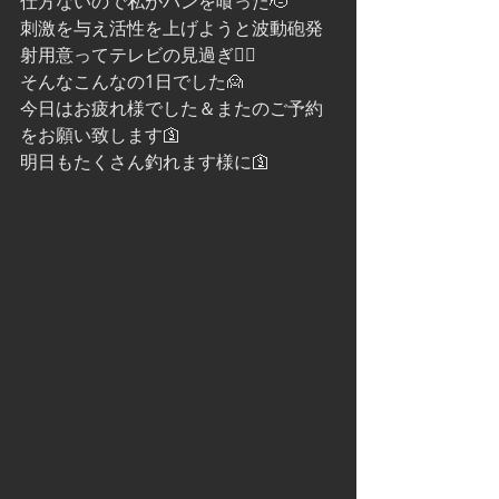
仕方ないので私がパンを喰った🫡
刺激を与え活性を上げようと波動砲発
射用意ってテレビの見過ぎ😵‍💫
そんなこんなの1日でした🙍
今日はお疲れ様でした＆またのご予約
をお願い致します🛐
明日もたくさん釣れます様に🛐