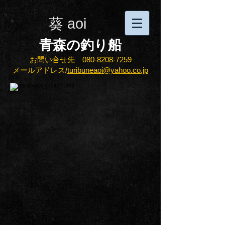
葵 aoi
​青森の釣り船
お問い合せ先
080-8208-7259
メールアドレス/
turibuneaoi
@yahoo.co.jp