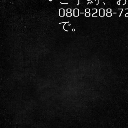
080-820
で。