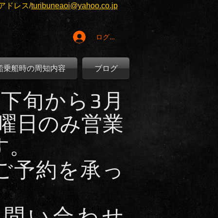
アドレス/
turibuneaoi
@yahoo.co.jp
ログイン
船乗船時の周知内容
ブログ
月下旬から3月
日曜日のみ営業
す。
ご予約を承っ
。
お問い合わせ