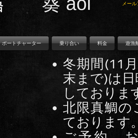
葵 aoi
船
メール
ボートチャーター
乗り合い
料金
遊漁
冬期間(11
末まで)は
しておりま
北限真鯛の
ております
ご予約、